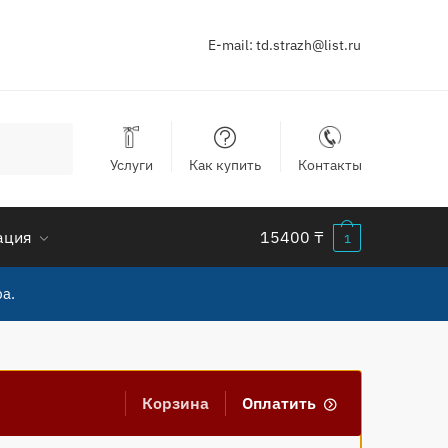
E-mail:
td.strazh@list.ru
Услуги
Как купить
Контакты
ация
15400
₸
1
а.
Корзина
Оплатить