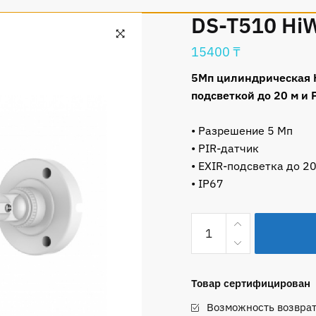
DS-T510 Hi
15400
₸
🔍
5Мп цилиндрическая H
подсветкой до 20 м и
• Разрешение 5 Мп
• PIR-датчик
• EXIR-подсветка до 20
• IP67
Количество
товара
DS-
T510
Товар сертифицирован
HiWatch
Возможность возврат