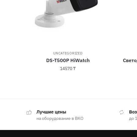
UNCATEGORIZED
DS-T500P HiWatch
Свето
14570
₸
Лучшие цены
Воз
на оборудование в ВКО
до 