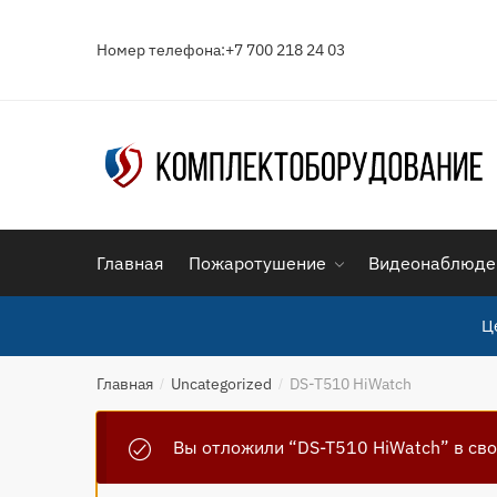
Skip
Skip
to
to
Номер телефона:+7 700 218 24 03
navigation
content
Главная
Пожаротушение
Видеонаблюде
Ц
Главная
Uncategorized
DS-T510 HiWatch
/
/
Вы отложили “DS-T510 HiWatch” в сво