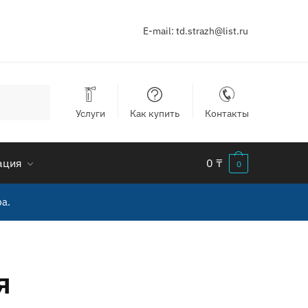
E-mail:
td.strazh@list.ru
Услуги
Как купить
Контакты
ация
0
₸
0
а.
я