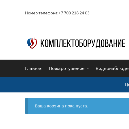
Skip
Skip
to
to
Номер телефона:+7 700 218 24 03
navigation
content
Главная
Пожаротушение
Видеонаблюде
Ц
Ваша корзина пока пуста.