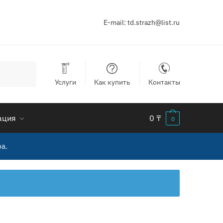
E-mail:
td.strazh@list.ru
Услуги
Как купить
Контакты
ация
0
₸
0
а.