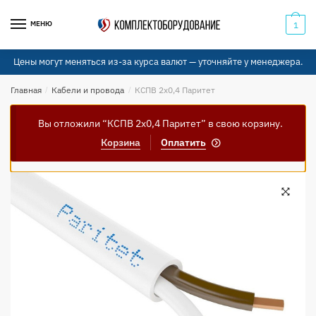
Skip
Skip
to
to
МЕНЮ
1
navigation
content
Цены могут меняться из-за курса валют — уточняйте у менеджера.
Главная
/
Кабели и провода
/
КСПВ 2х0,4 Паритет
Вы отложили “КСПВ 2х0,4 Паритет” в свою корзину.
Корзина
Оплатить
🔍