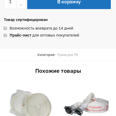
В корзину
товара
Пожарный
рукав
Товар сертифицирован
50-
1,0-
Возможность возврата до 14 дней
М-
Прайс-лист
для оптовых покупателей
УХЛ1
с
ГР-50пл
Категория:
Рукав для ПК
и
РС-50,01пл
Похожие товары
(20±1м)