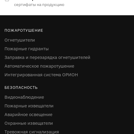
сертифаты на продукцию
ПОЖАРОТУШЕНИЕ
Огнетушители
Пожарные гидранты
Заправка и перезарядка огнетушителей
Автоматическое пожаротушение
Интегрированная система ОРИОН
БЕЗОПАСНОСТЬ
Видеонаблюдение
Пожарные извещатели
Аварийное освещение
Охранные извещатели
Тревожная сигнализация