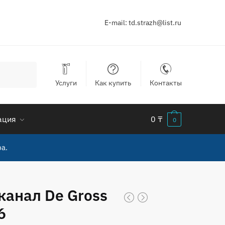
E-mail:
td.strazh@list.ru
Услуги
Как купить
Контакты
ация
0
₸
0
а.
канал De Gross
6