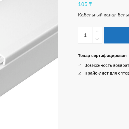
105
₸
Кабельный канал белый
Количество
товара
Кабельный
канал
Товар сертифицирован
De
Возможность возврат
Gross
белый
Прайс-лист
для опто
16х16