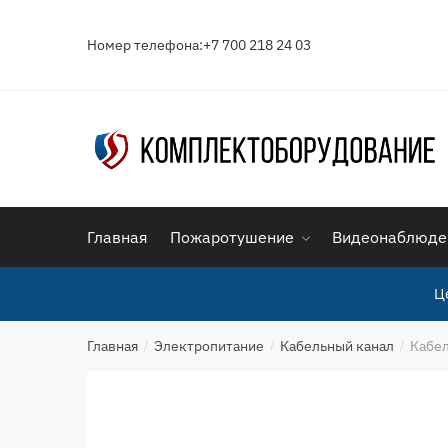
Skip
Skip
to
to
Номер телефона:+7 700 218 24 03
navigation
content
Главная
Пожаротушение
Видеонаблюде
Ц
Главная
Электропитание
Кабельный канал
Кабел
/
/
/