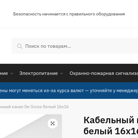
Безопасность начинается с правильного оборудования
Искать:
Поиск
ние
Электропитание
Охранно-пожарная сигнализ
ены могут меняться из-за курса валют — уточняйте у менеджер
ьный канал De Gross белый 16х16
Кабельный 
белый 16х1
🔍