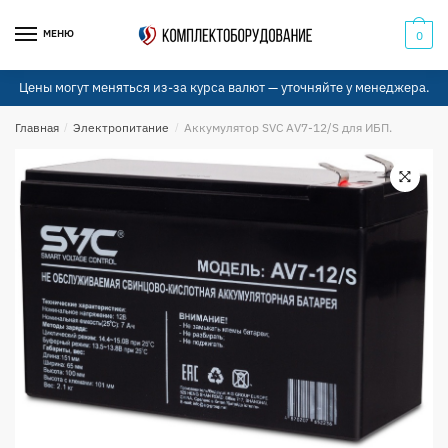
Skip
Skip
to
to
МЕНЮ
0
navigation
content
Цены могут меняться из-за курса валют — уточняйте у менеджера.
Главная
/
Электропитание
/
Аккумулятор SVC AV7-12/S для ИБП.
🔍