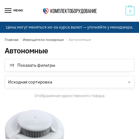
Skip
Skip
to
to
МЕНЮ
0
navigation
content
Цены могут меняться из-за курса валют — уточняйте у менеджера.
Главная
/
Извещатели пожарные
/
Автономные
Автономные
Показать фильтры
Отображение единственного товара