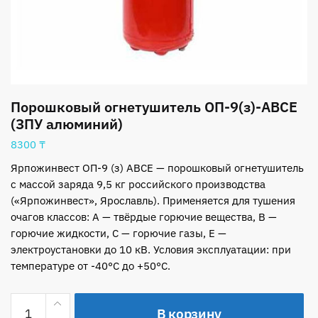
Порошковый огнетушитель ОП-9(з)-АВСЕ
(ЗПУ алюминий)
8300
₸
Ярпожинвест ОП-9 (з) АВСЕ — порошковый огнетушитель
с массой заряда 9,5 кг российского производства
(«Ярпожинвест», Ярославль). Применяется для тушения
очагов классов: А — твёрдые горючие вещества, В —
горючие жидкости, С — горючие газы, Е —
электроустановки до 10 кВ. Условия эксплуатации: при
температуре от -40°С до +50°С.
Количество
В корзину
товара